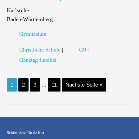
Karlsruhe
Baden-Württemberg
Gymnasium
Christliche Schule
|
G9
|
Ganztag flexibel
1
2
3
…
11
Nächste Seite »
Schön, dass Du da bist