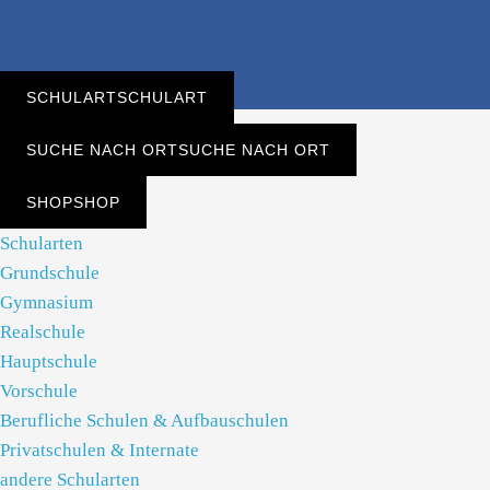
SCHULART
SCHULART
SUCHE NACH ORT
SUCHE NACH ORT
SHOP
SHOP
Schularten
Grundschule
Gymnasium
Realschule
Hauptschule
Vorschule
Berufliche Schulen & Aufbauschulen
Privatschulen & Internate
andere Schularten