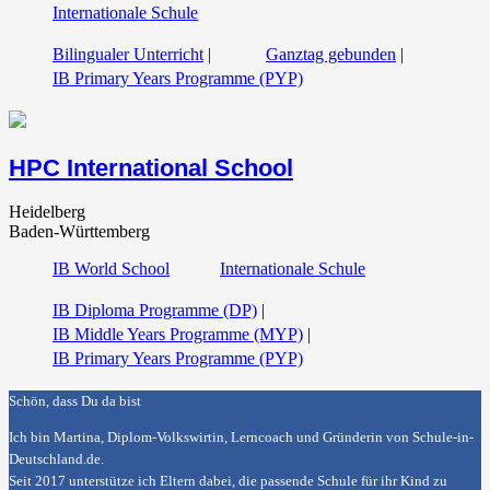
Internationale Schule
Bilingualer Unterricht
|
Ganztag gebunden
|
IB Primary Years Programme (PYP)
HPC International School
Heidelberg
Baden-Württemberg
IB World School
Internationale Schule
IB Diploma Programme (DP)
|
IB Middle Years Programme (MYP)
|
IB Primary Years Programme (PYP)
Schön, dass Du da bist
Ich bin Martina, Diplom-Volkswirtin, Lerncoach und Gründerin von
Schule-in-
Deutschland.de
.
Seit 2017 unterstütze ich Eltern dabei, die passende Schule für ihr Kind zu