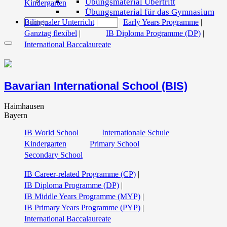
Übungsmaterial Übertritt
Kindergarten
Übungsmaterial für das Gymnasium
Bilingualer Unterricht
|
Early Years Programme
|
Ganztag flexibel
|
IB Diploma Programme (DP)
|
International Baccalaureate
Bavarian International School (BIS)
Haimhausen
Bayern
IB World School
Internationale Schule
Kindergarten
Primary School
Secondary School
IB Career-related Programme (CP)
|
IB Diploma Programme (DP)
|
IB Middle Years Programme (MYP)
|
IB Primary Years Programme (PYP)
|
International Baccalaureate