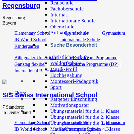
Realschule
Regensburg
Fachoberschule
Internat
Regensburg
Internationale Schule
Bayern
Oberschule
Aufbaugymnasium
Elementary School
Grundschule
Gymnasium
IB World School
Internationale Schule
Suche Besonderheit
Kindergarten
Christliche Schule
Bilingualer Unterricht
|
Early Years Programme
|
Waldorfschule
Ganztag flexibel
|
IB Diploma Programme (DP)
|
Musik-Profil
International Baccalaureate
Hochbegabung
Montessori-Pädagogik
Sport
Shop
SIS Swiss International School
Ratgeber Einschulung
Motivationsposter
7 Standorte
Übungsmaterial für die 1. Klasse
in Deutschland
Übungsmaterial für die 2. Klasse
Elementary School
Grundschule
Gymnasium
Übungsmaterial für die 3. Klasse
Mathe Übungsaufgaben 4.Klasse
IB World School
Internationale Schule