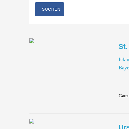
St.
Icki
Baye
Ganzt
Ur