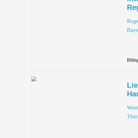
Re
Rege
Baye
Bilin
Lie
Ha
West
Thür