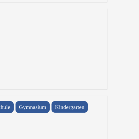
hule
Gymnasium
Kindergarten