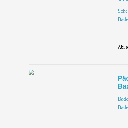
Sche
Bade
Abi p
Pä
Ba
Bade
Bade