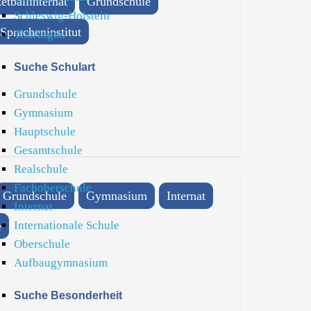
etballinternat
Grundschule
Schleswig-Holstein
Spracheninstitut
Thüringen
Suche Schulart
Grundschule
Gymnasium
Hauptschule
Gesamtschule
Realschule
Fachoberschule
Grundschule
Gymnasium
Internat
Internat
Internationale Schule
e
Oberschule
Aufbaugymnasium
Suche Besonderheit