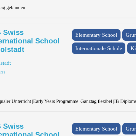
tag gebunden
S Swiss
Elementary School
Grun
ernational School
olstadt
Internationale Schule
Ki
stadt
rn
gualer Unterricht
|
Early Years Programme
|
Ganztag flexibel
|
IB Diplom
S Swiss
Elementary School
Grun
ernational School