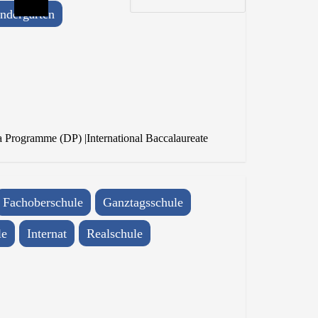
ndergarten
a Programme (DP)
|
International Baccalaureate
Fachoberschule
Ganztagsschule
le
Internat
Realschule