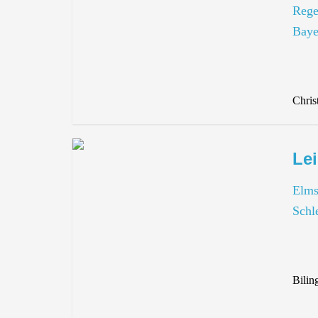
Rege
Baye
Chris
Lei
Elms
Schl
Bilin