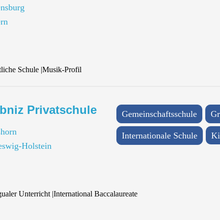
nsburg
rn
tliche Schule
|
Musik-Profil
bniz Privatschule
Gemeinschaftsschule
Gr
horn
Internationale Schule
Ki
eswig-Holstein
gualer Unterricht
|
International Baccalaureate