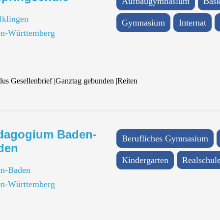
Aufbaugymnasium
Bask
lklingen
Gymnasium
Internat
n-Württemberg
lus Gesellenbrief
|
Ganztag gebunden
|
Reiten
dagogium Baden-
Berufliches Gymnasium
den
Kindergarten
Realschul
n-Baden
n-Württemberg