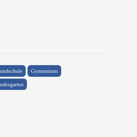
undschule
Gymnasium
ndergarten