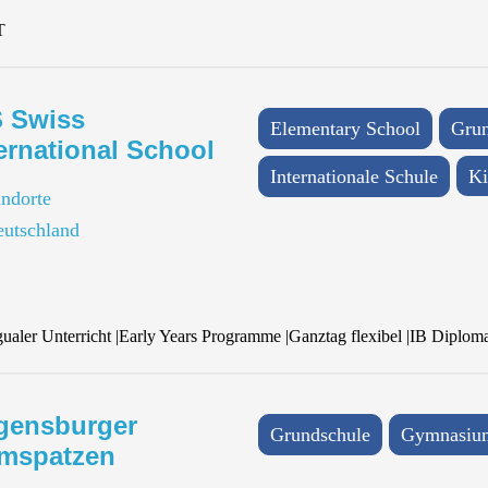
T
S Swiss
Elementary School
Grun
ernational School
Internationale Schule
Ki
andorte
eutschland
gualer Unterricht
|
Early Years Programme
|
Ganztag flexibel
|
IB Diplom
gensburger
Grundschule
Gymnasiu
mspatzen