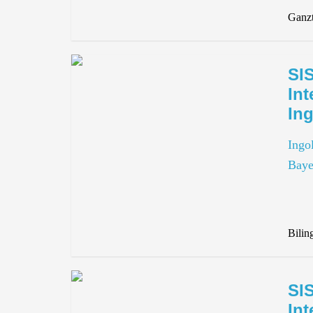
Ganz
SI
Int
Ing
Ingol
Baye
Bilin
SI
Int