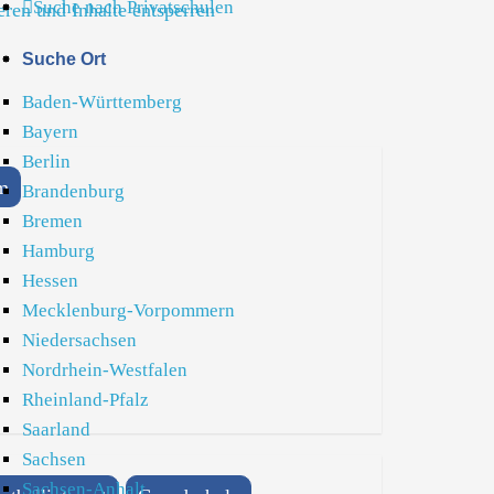
Suche nach Privatschulen
eren und Inhalte entsperren
Suche Ort
Baden-Württemberg
Bayern
Berlin
m
Brandenburg
Bremen
Hamburg
Hessen
Mecklenburg-Vorpommern
Niedersachsen
Nordrhein-Westfalen
Rheinland-Pfalz
Saarland
Sachsen
Sachsen-Anhalt