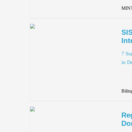
MIN
SI
Int
7 St
in D
Bilin
Re
Do