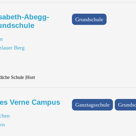
isabeth-Abegg-
Grundschule
undschule
in
zlauer Berg
tliche Schule
|
Hort
les Verne Campus
Ganztagsschule
Grundsc
chen
rn