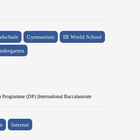
dschule
Gymnasium
IB World School
ndergarten
a Programme (DP)
|
International Baccalaureate
m
Internat