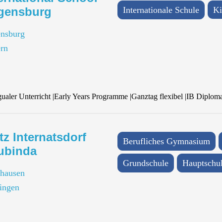
gensburg
Internationale Schule
Ki
nsburg
rn
gualer Unterricht
|
Early Years Programme
|
Ganztag flexibel
|
IB Diplom
tz Internatsdorf
Berufliches Gymnasium
ubinda
Grundschule
Hauptschu
hausen
ingen