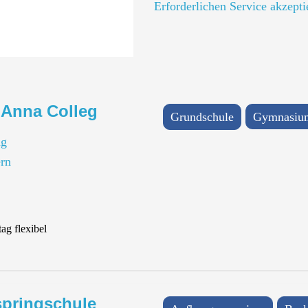
Erforderlichen Service akzepti
 Anna Colleg
Grundschule
Gymnasiu
ng
rn
ag flexibel
springschule