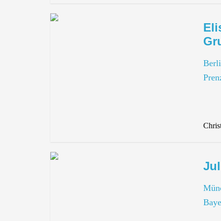
El
Gr
Berl
Pren
Chris
Ju
Mün
Baye