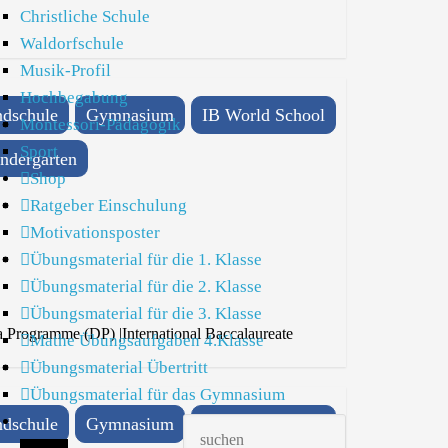
Christliche Schule
Waldorfschule
Musik-Profil
Hochbegabung
dschule
Gymnasium
IB World School
Montessori-Pädagogik
Sport
ndergarten
Shop
Ratgeber Einschulung
Motivationsposter
Übungsmaterial für die 1. Klasse
Übungsmaterial für die 2. Klasse
Übungsmaterial für die 3. Klasse
a Programme (DP)
|
International Baccalaureate
Mathe Übungsaufgaben 4.Klasse
Übungsmaterial Übertritt
Übungsmaterial für das Gymnasium
dschule
Gymnasium
IB World School