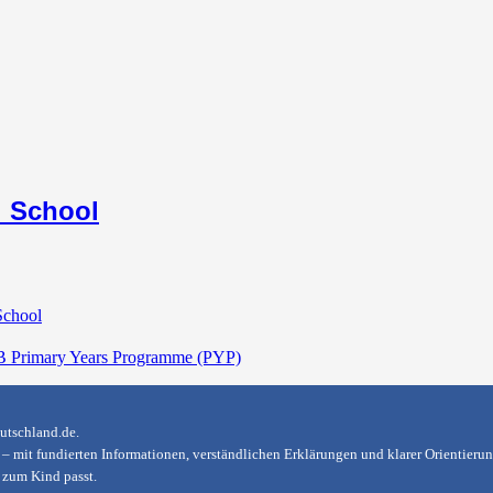
l School
School
B Primary Years Programme (PYP)
utschland.de
.
en – mit fundierten Informationen, verständlichen Erklärungen und klarer Orientier
h zum Kind passt.