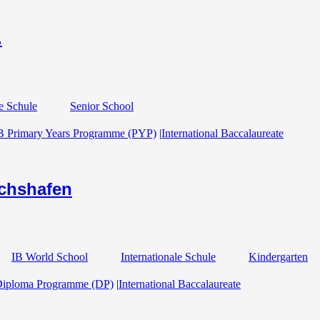
.
le Schule
Senior School
B Primary Years Programme (PYP)
|
International Baccalaureate
ichshafen
IB World School
Internationale Schule
Kindergarten
Diploma Programme (DP)
|
International Baccalaureate