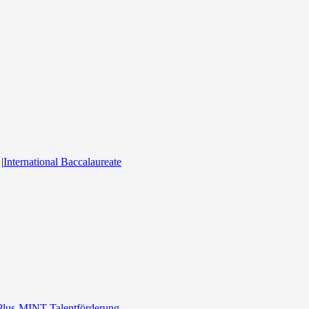
|
International Baccalaureate
Plus-MINT Talentförderung