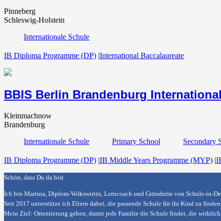
Pinneberg
Schleswig-Holstein
Internationale Schule
IB Diploma Programme (DP)
|
International Baccalaureate
BBIS Berlin Brandenburg Internationa
Kleinmachnow
Brandenburg
Internationale Schule
Primary School
Secondary 
IB Diploma Programme (DP)
|
IB Middle Years Programme (MYP)
|
I
Schön, dass Du da bist
Ich bin Martina, Diplom-Volkswirtin, Lerncoach und Gründerin von
Schule-in-De
Seit 2017 unterstütze ich Eltern dabei, die passende Schule für ihr Kind zu find
Mein Ziel: Orientierung geben, damit jede Familie die Schule findet, die wirklic