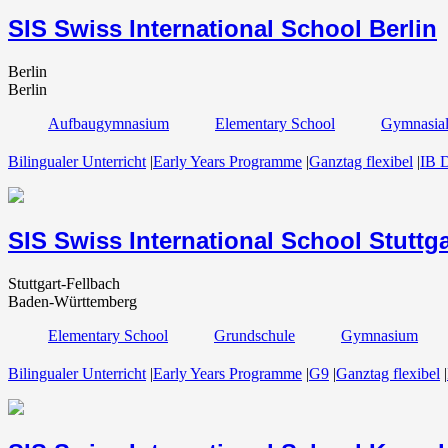
SIS Swiss International School Berlin
Berlin
Berlin
Aufbaugymnasium
Elementary School
Gymnasial
Bilingualer Unterricht
|
Early Years Programme
|
Ganztag flexibel
|
IB 
SIS Swiss International School Stuttga
Stuttgart-Fellbach
Baden-Württemberg
Elementary School
Grundschule
Gymnasium
Bilingualer Unterricht
|
Early Years Programme
|
G9
|
Ganztag flexibel
|