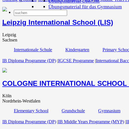
Übungsmaterial Übertritt
Übungsmaterial für das Gymnasium
Leipzig International School (LIS)
Leipzig
Sachsen
Internationale Schule
Kindergarten
Primary Schoo
IB Diploma Programme (DP)
|
IGCSE Programme
|
International Bacc
COLOGNE INTERNATIONAL SCHOOL – In
Köln
Nordrhein-Westfalen
Elementary School
Grundschule
Gymnasium
IB Diploma Programme (DP)
|
IB Middle Years Programme (MYP)
|
I