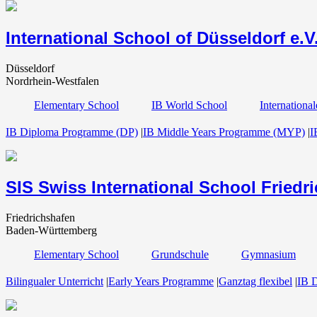
International School of Düsseldorf e.V
Düsseldorf
Nordrhein-Westfalen
Elementary School
IB World School
Internationa
IB Diploma Programme (DP)
|
IB Middle Years Programme (MYP)
|
I
SIS Swiss International School Friedr
Friedrichshafen
Baden-Württemberg
Elementary School
Grundschule
Gymnasium
Bilingualer Unterricht
|
Early Years Programme
|
Ganztag flexibel
|
IB 