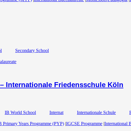
l
Secondary School
alaureate
ternationale Friedensschule Köln
IB World School
Internat
Internationale Schule
B Primary Years Programme (PYP)
|
IGCSE Programme
|
International 