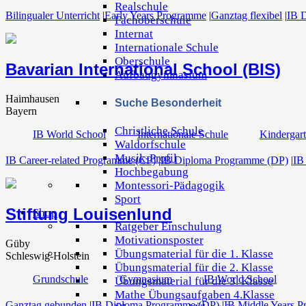
Realschule
Bilingualer Unterricht
|
Early Years Programme
|
Ganztag flexibel
|
IB 
Fachoberschule
Internat
Internationale Schule
Oberschule
Bavarian International School (BIS)
Aufbaugymnasium
Haimhausen
Suche Besonderheit
Bayern
Christliche Schule
IB World School
Internationale Schule
Kindergar
Waldorfschule
Musik-Profil
IB Career-related Programme (CP)
|
IB Diploma Programme (DP)
|
IB
Hochbegabung
Montessori-Pädagogik
Sport
Stiftung Louisenlund
Shop
Ratgeber Einschulung
Motivationsposter
Güby
Übungsmaterial für die 1. Klasse
Schleswig-Holstein
Übungsmaterial für die 2. Klasse
Grundschule
Gymnasium
IB World School
Übungsmaterial für die 3. Klasse
Mathe Übungsaufgaben 4.Klasse
Ganztag gebunden
|
IB Diploma Programme (DP)
|
IB Middle Years 