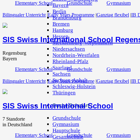
Elementary School
Grundschule
Gymnasium
Bayern
Berlin
Bilingualer Unterricht
|
Early Years Programme
|
Ganztag flexibel
|
IB 
Brandenburg
Bremen
Hamburg
Hessen
SIS Swiss International School Regen
Mecklenburg-Vorpommern
Niedersachsen
Regensburg
Nordrhein-Westfalen
Bayern
Rheinland-Pfalz
Saarland
Elementary School
Grundschule
Gymnasium
Sachsen
Sachsen-Anhalt
Bilingualer Unterricht
|
Early Years Programme
|
Ganztag flexibel
|
IB 
Schleswig-Holstein
Thüringen
SIS Swiss International School
Suche Schulart
Grundschule
7 Standorte
Gymnasium
in Deutschland
Hauptschule
Elementary School
Grundschule
Gymnasium
Gesamtschule