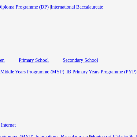
Diploma Programme (DP)
|
International Baccalaureate
ten
Primary School
Secondary School
 Middle Years Programme (MYP)
|
IB Primary Years Programme (PYP)
Internat
Programme (MYP)
|
International Baccalaureate
|
Montessori-Pädagogik
|