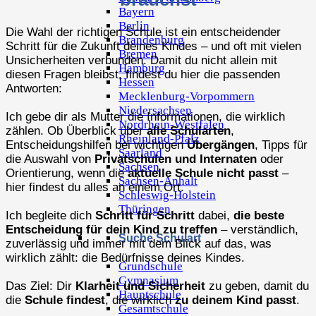
Bayern
Berlin
Die Wahl der richtigen Schule ist ein entscheidender
Brandenburg
Schritt für die Zukunft deines Kindes – und oft mit vielen
Bremen
Unsicherheiten verbunden. Damit du nicht allein mit
Hamburg
diesen Fragen bleibst, findest du hier die passenden
Hessen
Antworten:
Mecklenburg-Vorpommern
Niedersachsen
Ich gebe dir als Mutter die Informationen, die wirklich
Nordrhein-Westfalen
zählen. Ob Überblick über
alle Schularten
,
Rheinland-Pfalz
Entscheidungshilfen bei wichtigen
Übergängen
, Tipps für
Saarland
die Auswahl von
Privatschulen und Internaten
oder
Sachsen
Orientierung, wenn die
aktuelle Schule nicht passt
–
Sachsen-Anhalt
hier findest du alles an einem Ort.
Schleswig-Holstein
Thüringen
Ich begleite dich
Schritt für Schritt
dabei,
die beste
Entscheidung für dein Kind zu treffen
– verständlich,
Suche Schulart
zuverlässig und immer mit dem Blick auf das, was
wirklich zählt: die Bedürfnisse deines Kindes.
Grundschule
Gymnasium
Das Ziel: Dir
Klarheit und Sicherheit
zu geben, damit du
Hauptschule
die
Schule findest
, die wirklich
zu deinem Kind passt
.
Gesamtschule