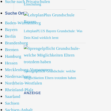
Suche nach Privatschulen
Einschulung
Suche Ort
Baden-Württemberg
Bayern
LehrplanPLUS Bayern Grundschule: Was
Berlin
Dein Kind wirklich lernt
Brandenburg
Bremen
Hamburg
Hessen
Mecklenburg-Vorpommern
Sprengelpflicht Grundschule: welche
Niedersachsen
Möglichkeiten Eltern trotzdem haben
Nordrhein-Westfalen
Rheinland-Pfalz
ANZEIGE
Saarland
Sachsen
Sachsen-Anhalt