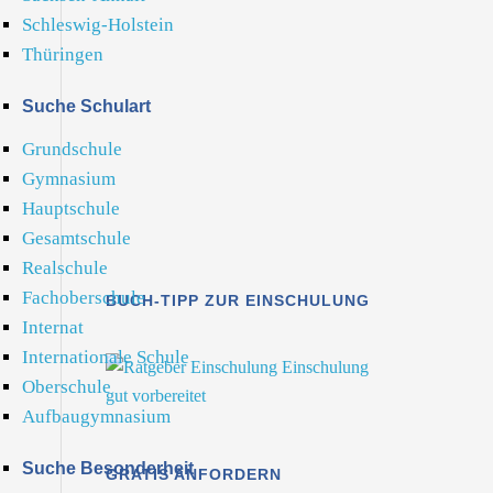
Schleswig-Holstein
Thüringen
Suche Schulart
Grundschule
Gymnasium
Hauptschule
Gesamtschule
Realschule
Fachoberschule
BUCH-TIPP ZUR EINSCHULUNG
Internat
Internationale Schule
Oberschule
Aufbaugymnasium
Suche Besonderheit
GRATIS ANFORDERN