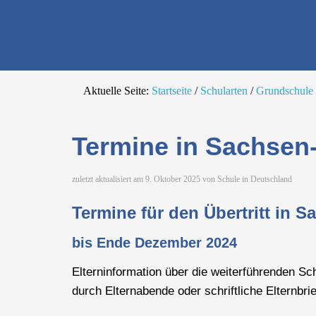
Die richtige Schul
Aktuelle Seite:
Startseite
/
Schularten
/
Grundschule
Termine in Sachsen
zuletzt aktualisiert am
9. Oktober 2025
von
Schule in Deutschland
Termine für den Übertritt in 
bis Ende Dezember 2024
Elterninformation über die weiterführenden Sc
durch Elternabende oder schriftliche Elternbrie