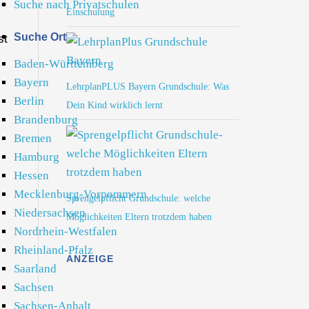
Suche nach Privatschulen
Einschulung
Suche Ort
st
Baden-Württemberg
Bayern
LehrplanPLUS Bayern Grundschule: Was
Berlin
Dein Kind wirklich lernt
Brandenburg
Bremen
Hamburg
Hessen
Mecklenburg-Vorpommern
Sprengelpflicht Grundschule: welche
Niedersachsen
Möglichkeiten Eltern trotzdem haben
Nordrhein-Westfalen
Rheinland-Pfalz
ANZEIGE
Saarland
Sachsen
Sachsen-Anhalt