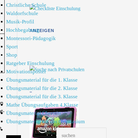
Christliche Schule
Waldorfschule
Musik-Profil
Hochbegabung
ANZEIGEN
Montessori-Pädagogik
Sport
Shop
Ratgeber Einschulung
Motivationsposter
Übungsmaterial für die 1. Klasse
Übungsmaterial für die 2. Klasse
–
Übungsmaterial für die 3. Klasse
en
Mathe Übungsaufgaben 4.Klasse
t-
Übungsmaterial Übertritt
Übungsmaterial für das Gymnasium
e,