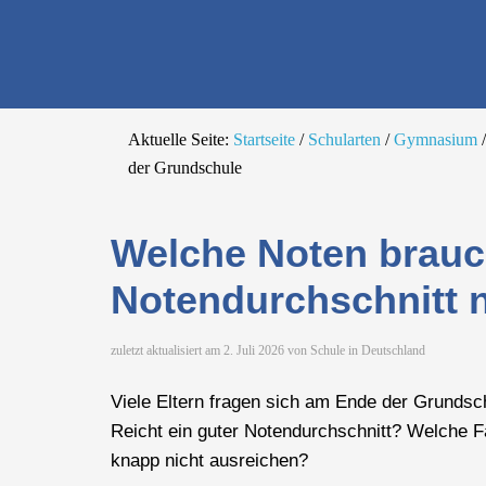
Die richtige Schul
Aktuelle Seite:
Startseite
/
Schularten
/
Gymnasium
/
der Grundschule
Welche Noten brau
Notendurchschnitt 
zuletzt aktualisiert am
2. Juli 2026
von
Schule in Deutschland
Viele Eltern fragen sich am Ende der Grunds
Reicht ein guter Notendurchschnitt? Welche 
knapp nicht ausreichen?