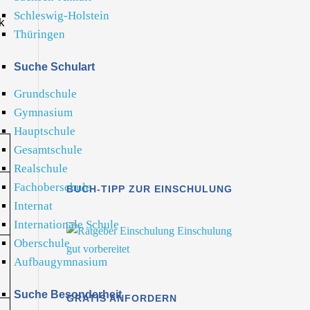
Schleswig-Holstein
k
Thüringen
Suche Schulart
Grundschule
Gymnasium
Hauptschule
Gesamtschule
Realschule
Fachoberschule
BUCH-TIPP ZUR EINSCHULUNG
Internat
Internationale Schule
Oberschule
Aufbaugymnasium
Suche Besonderheit
GRATIS ANFORDERN