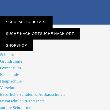
SCHULART
SCHULART
SUCHE NACH ORT
SUCHE NACH ORT
SHOP
SHOP
Schularten
Grundschule
Gymnasium
Realschule
Hauptschule
Vorschule
Berufliche Schulen & Aufbauschulen
Privatschulen & Internate
andere Schularten