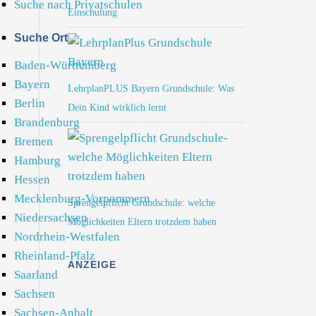
Suche nach Privatschulen
Einschulung
Suche Ort
Baden-Württemberg
Bayern
LehrplanPLUS Bayern Grundschule: Was
Berlin
Dein Kind wirklich lernt
Brandenburg
Bremen
Hamburg
Hessen
Mecklenburg-Vorpommern
Sprengelpflicht Grundschule: welche
Niedersachsen
Möglichkeiten Eltern trotzdem haben
Nordrhein-Westfalen
Rheinland-Pfalz
ANZEIGE
Saarland
Sachsen
Sachsen-Anhalt
,