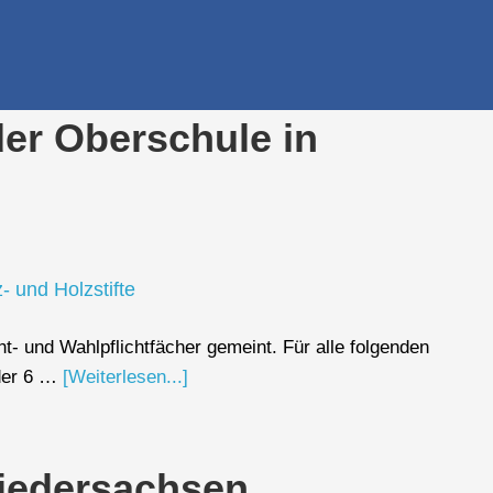
e finden - dein Infoportal zur Schuls
er Oberschule in
t- und Wahlpflichtfächer gemeint. Für alle folgenden
oder 6 …
[Weiterlesen...]
Niedersachsen