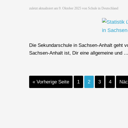
zuletzt aktualisiert am
9. Oktober 2025
von
Schule in Deutschland
Die Sekundarschule in Sachsen-Anhalt geht vo
Sachsen-Anhalt ist, Dir eine allgemeine und 
« Vorherige Seite
1
2
3
4
Näc