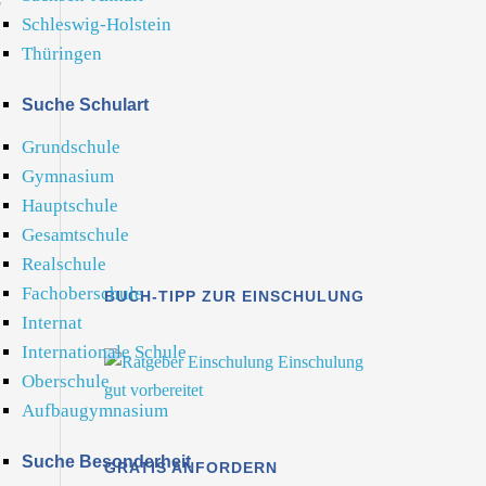
Schleswig-Holstein
Thüringen
Suche Schulart
Grundschule
Gymnasium
Hauptschule
Gesamtschule
Realschule
Fachoberschule
BUCH-TIPP ZUR EINSCHULUNG
Internat
Internationale Schule
Oberschule
Aufbaugymnasium
Suche Besonderheit
GRATIS ANFORDERN