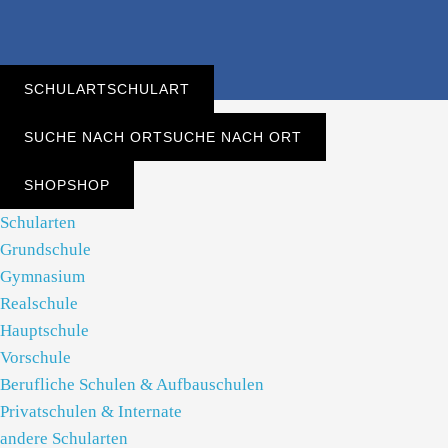
SCHULART
SCHULART
SUCHE NACH ORT
SUCHE NACH ORT
SHOP
SHOP
Schularten
Grundschule
Gymnasium
Realschule
Hauptschule
Vorschule
Berufliche Schulen & Aufbauschulen
Privatschulen & Internate
andere Schularten