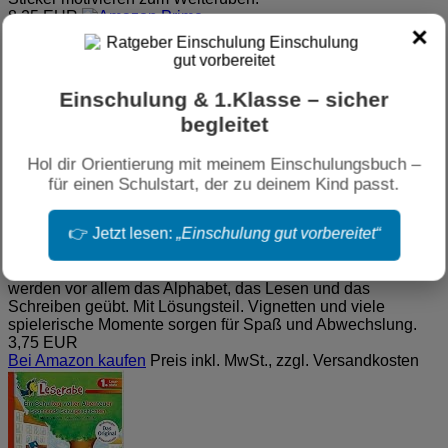
8,25 EUR
×
Bei Amazon kaufen
Preis inkl. MwSt., zzgl. Versandkosten
Einschulung & 1.Klasse – sicher
begleitet
Hol dir Orientierung mit meinem Einschulungsbuch –
für einen Schulstart, der zu deinem Kind passt.
FiT FÜR DIE SCHULE: Das kann ich! Lesen und Schreiben
👉 Jetzt lesen:
„Einschulung gut vorbereitet“
1. Klasse*
Orientiert sich am Lehrplan für die Klasse 1 der Grundschule.
Anhand übersichtlicher und liebevoll gestalteter Übungen
werden vor allem das Alphabet, das Lesen und das
Schreiben geübt. Mit Lösungsteil. Vignetten und viele
spielerische Momente sorgen für Spaß und Abwechslung.
3,75 EUR
Bei Amazon kaufen
Preis inkl. MwSt., zzgl. Versandkosten