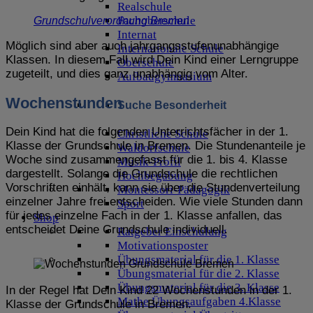
Realschule
Fachoberschule
Grundschulverordnung Bremen
Internat
Möglich sind aber auch jahrgangsstufenunabhängige
Internationale Schule
Klassen. In diesem Fall wird Dein Kind einer Lerngruppe
Oberschule
zugeteilt, und dies ganz unabhängig vom Alter.
Aufbaugymnasium
Wochenstunden
Suche Besonderheit
Dein Kind hat die folgenden Unterrichtsfächer in der 1.
Christliche Schule
Klasse der Grundschule in Bremen. Die Stundenanteile je
Waldorfschule
Woche sind zusammengefasst für die 1. bis 4. Klasse
Musik-Profil
dargestellt. Solange die Grundschule die rechtlichen
Hochbegabung
Vorschriften einhält, kann sie über die Stundenverteilung
Montessori-Pädagogik
einzelner Jahre frei entscheiden. Wie viele Stunden dann
Sport
für jedes einzelne Fach in der 1. Klasse anfallen, das
Shop
entscheidet Deine Grundschule individuell.
Ratgeber Einschulung
Motivationsposter
Übungsmaterial für die 1. Klasse
Übungsmaterial für die 2. Klasse
Übungsmaterial für die 3. Klasse
In der Regel hat Dein Kind 22 Wochenstunden in der 1.
Mathe Übungsaufgaben 4.Klasse
Klasse der Grundschule in Bremen.