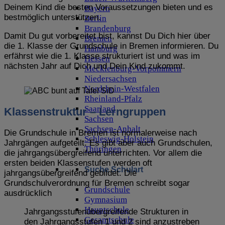
Deinem Kind die besten Voraussetzungen bieten und es
Bayern
bestmöglich unterstützen.
Berlin
Brandenburg
Damit Du gut vorbereitet bist, kannst Du Dich hier über
Bremen
die 1. Klasse der Grundschule in Bremen informieren. Du
Hamburg
erfährst wie die 1. Klasse strukturiert ist und was im
Hessen
nächsten Jahr auf Dich und Dein Kind zukommt.
Mecklenburg-Vorpommern
Niedersachsen
Nordrhein-Westfalen
Rheinland-Pfalz
Saarland
Klassenstruktur – Lerngruppen
Sachsen
Sachsen-Anhalt
Die Grundschule in Bremen ist normalerweise nach
Schleswig-Holstein
Jahrgängen aufgeteilt. Es gibt aber auch Grundschulen,
Thüringen
die jahrgangsübergreifend unterrichten. Vor allem die
ersten beiden Klassenstufen werden oft
Suche Schulart
jahrgangsübergreifend gebildet. Die
Grundschulverordnung für Bremen schreibt sogar
Grundschule
ausdrücklich
Gymnasium
Hauptschule
Jahrgangsstufenübergreifende Strukturen in
Gesamtschule
den Jahrgangsstufen 1 und 2 sind anzustreben