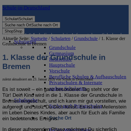
Schule-in-Deutschland
Schulart
Schulart
Suche nach Ort
Suche nach Ort
Shop
Shop
Die richtige Schule finden - dein Infoportal zur Schulsuche in Deutschland
Aktuelle Seite:
Startseite
/
Schularten
/
Grundschule
/
1. Klasse der
Schularten
Grundschule in Bremen
Grundschule
Gymnasium
1. Klasse der Grundschule in
Realschule
Bremen
Hauptschule
Vorschule
Berufliche Schulen & Aufbauschulen
zuletzt aktualisiert am
23. Januar 2026
von
Schule in Deutschland
Privatschulen & Internate
andere Schularten
Es ist soweit – ein ganz besonderer Tag steht vor der
Tür! Dein Kind wird in die 1. Klasse der Grundschule in
Schulsuche
Bremen eingeschult, und ich kann mir gut vorstellen, wie
Suche nach Privatschulen
aufgeregt und stolz Du Dich fühlst. Es ist ein Meilenstein
im Leben Deines Kindes, aber auch für Euch als Familie
Suche Ort
ein bedeutendes Ereignis.
In dieser aufregenden Phase möchtest Du sicherlich
Baden-Württemberg