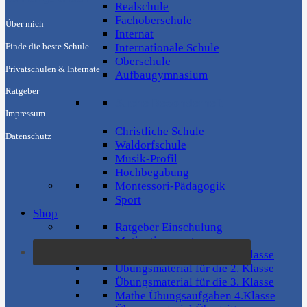
Realschule
Fachoberschule
Über mich
Internat
Internationale Schule
Finde die beste Schule
Oberschule
Privatschulen & Internate
Aufbaugymnasium
Ratgeber
Suche Besonderheit
Impressum
Christliche Schule
Datenschutz
Waldorfschule
Musik-Profil
Hochbegabung
Montessori-Pädagogik
Sport
Shop
Ratgeber Einschulung
Motivationsposter
Übungsmaterial für die 1. Klasse
Übungsmaterial für die 2. Klasse
Übungsmaterial für die 3. Klasse
Mathe Übungsaufgaben 4.Klasse