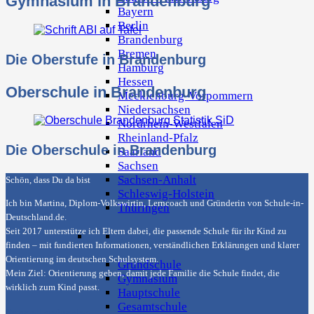
Gymnasium in Brandenburg
Bayern
Berlin
Brandenburg
Bremen
Die Oberstufe in Brandenburg
Hamburg
Hessen
Oberschule in Brandenburg
Mecklenburg-Vorpommern
Niedersachsen
Nordrhein-Westfalen
Rheinland-Pfalz
Die Oberschule in Brandenburg
Saarland
Sachsen
Sachsen-Anhalt
Schön, dass Du da bist
Schleswig-Holstein
Ich bin Martina, Diplom-Volkswirtin, Lerncoach und Gründerin von
Schule-in-
Thüringen
Deutschland.de
.
Seit 2017 unterstütze ich Eltern dabei, die passende Schule für ihr Kind zu
Suche Schulart
finden – mit fundierten Informationen, verständlichen Erklärungen und klarer
Orientierung im deutschen Schulsystem.
Grundschule
Mein Ziel: Orientierung geben, damit jede Familie die Schule findet, die
Gymnasium
wirklich zum Kind passt.
Hauptschule
Gesamtschule
Schnell gefunden