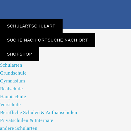
SCHULART
SCHULART
SUCHE NACH ORT
SUCHE NACH ORT
SHOP
SHOP
Schularten
Grundschule
Gymnasium
Realschule
Hauptschule
Vorschule
Berufliche Schulen & Aufbauschulen
Privatschulen & Internate
andere Schularten