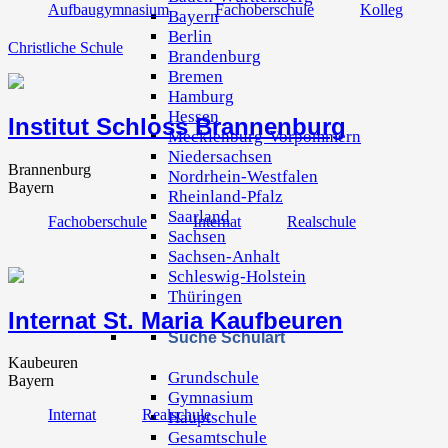
Aufbaugymnasium
Fachoberschule
Kolleg
Bayern
Berlin
Christliche Schule
Brandenburg
Bremen
Hamburg
Hessen
Institut Schloss Brannenburg
Mecklenburg-Vorpommern
Niedersachsen
Brannenburg
Nordrhein-Westfalen
Bayern
Rheinland-Pfalz
Saarland
Fachoberschule
Internat
Realschule
Sachsen
Sachsen-Anhalt
Schleswig-Holstein
Thüringen
Internat St. Maria Kaufbeuren
Suche Schulart
Kaubeuren
Grundschule
Bayern
Gymnasium
Internat
Realschule
Hauptschule
Gesamtschule