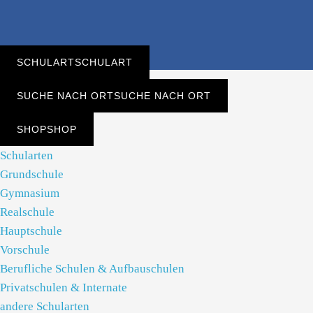
SCHULART
SCHULART
SUCHE NACH ORT
SUCHE NACH ORT
SHOP
SHOP
Schularten
Grundschule
Gymnasium
Realschule
Hauptschule
Vorschule
Berufliche Schulen & Aufbauschulen
Privatschulen & Internate
andere Schularten