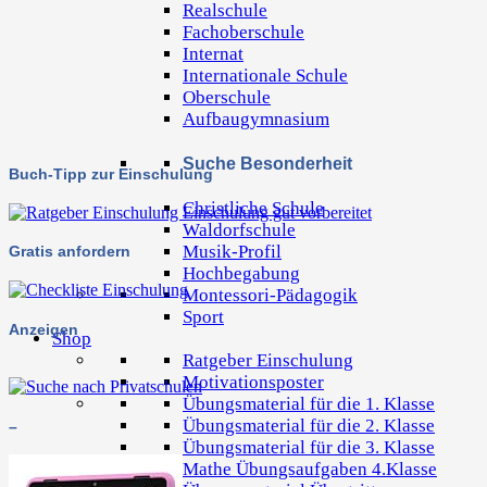
Realschule
Fachoberschule
Internat
Internationale Schule
Oberschule
Aufbaugymnasium
Suche Besonderheit
Buch-Tipp zur Einschulung
Christliche Schule
Waldorfschule
Musik-Profil
Gratis anfordern
Hochbegabung
Montessori-Pädagogik
Sport
Anzeigen
Shop
Ratgeber Einschulung
Motivationsposter
Übungsmaterial für die 1. Klasse
Übungsmaterial für die 2. Klasse
–
Übungsmaterial für die 3. Klasse
Mathe Übungsaufgaben 4.Klasse