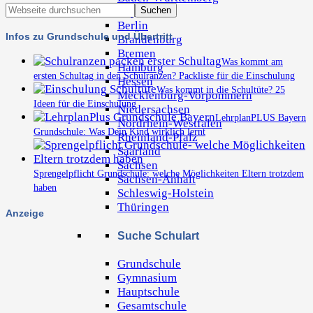
Bayern
Berlin
Infos zu Grundschule und Übertritt
Brandenburg
Bremen
Was kommt am
Hamburg
ersten Schultag in den Schulranzen? Packliste für die Einschulung
Hessen
Was kommt in die Schultüte? 25
Mecklenburg-Vorpommern
Ideen für die Einschulung
Niedersachsen
LehrplanPLUS Bayern
Nordrhein-Westfalen
Grundschule: Was Dein Kind wirklich lernt
Rheinland-Pfalz
Saarland
Sachsen
Sprengelpflicht Grundschule: welche Möglichkeiten Eltern trotzdem
Sachsen-Anhalt
haben
Schleswig-Holstein
Thüringen
Anzeige
Suche Schulart
Grundschule
Gymnasium
Hauptschule
Gesamtschule