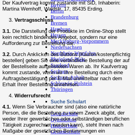
Der Kaufvertrag kommt zustande mit SiD, Inhaberin:
Bayern
Martina Wemhoff, Waldstr. 17, 85435 Erding.
Berlin
Brandenburg
Vertragsschluss
Bremen
Hamburg
3.1.
Die Darstellung der Produkte im Online-Shop stellt
Hessen
kein rechtlich bindendes Angebot, sondern nur eine
Mecklenburg-Vorpommern
Aufforderung zur Bestellung dar.
Niedersachsen
Nordrhein-Westfalen
3.2.
Durch Anklicken des Buttons [Kaufen/kostenpflichtig
Rheinland-Pfalz
bestellen] geben Sie eine verbindliche Bestellung der auf
Saarland
der Bestellseite aufgelisteten Waren ab. Ihr Kaufvertrag
Sachsen
kommt zustande, wenn wir Ihre Bestellung durch eine
Sachsen-Anhalt
Auftragsbestätigung per E-Mail unmittelbar nach dem
Schleswig-Holstein
Erhalt Ihrer Bestellung annehmen.
Thüringen
Widerrufsrecht
Suche Schulart
4.1.
Wenn Sie Verbraucher sind (also eine natürliche
Person, die die Bestellung zu einem Zweck abgibt, der
Grundschule
weder Ihrer gewerblichen oder selbständigen beruflichen
Gymnasium
Tätigkeit zugerechnet werden kann), steht Ihnen nach
Hauptschule
Maßgabe der gesetzlichen Bestimmungen ein
Gesamtschule