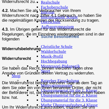
Widerrufsrecht zu.
Realschule
Fachoberschule
4.2.
Machen Sie als Verbraucher von Ihrem
Internat
Widerrufsrecht nach Ziffer 4.1 Gebrauch, so haben Sie
Internationale Schule
die regelmäßigen Kosten der Rücksendung zu tragen.
Oberschule
Aufbaugymnasium
4.3.
Im Übrigen gelten für das Widerrufsrecht die
Regelungen, die im Einzelnen wiedergegeben sind in der
Suche Besonderheit
folgenden
Christliche Schule
Widerrufsbelehrung
Waldorfschule
Musik-Profil
Widerrufsrecht
Hochbegabung
Montessori-Pädagogik
Sie haben das Recht, binnen vierzehn Tagen ohne
Sport
Angabe von Gründen diesen Vertrag zu widerrufen.
Shop
Ratgeber Einschulung
Die Widerrufsfrist beträgt vierzehn Tage ab dem Tag an
Motivationsposter
dem Sie oder ein von Ihnen benannter Dritter, der nicht
Übungsmaterial für die 1. Klasse
der Beförderer ist, die Waren in Besitz genommen haben
Übungsmaterial für die 2. Klasse
bzw. hat.
Übungsmaterial für die 3. Klasse
Mathe Übungsaufgaben 4.Klasse
Um Ihr Widerrufsrecht auszuüben, müssen Sie uns