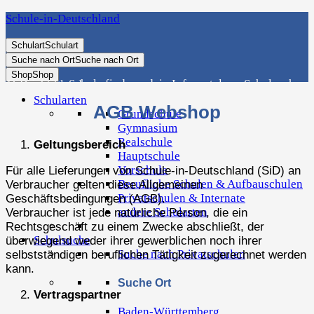
Schule-in-Deutschland
Schulart
Schulart
Suche nach Ort
Suche nach Ort
Shop
Shop
Die richtige Schule finden - dein Infoportal zur Schulsuche in Deutschland
Schularten
AGB Webshop
Grundschule
Gymnasium
Realschule
Geltungsbereich
Hauptschule
Vorschule
Für alle Lieferungen von Schule-in-Deutschland (SiD) an
Berufliche Schulen & Aufbauschulen
Verbraucher gelten diese Allgemeinen
Privatschulen & Internate
Geschäftsbedingungen (AGB).
andere Schularten
Verbraucher ist jede natürliche Person, die ein
Rechtsgeschäft zu einem Zwecke abschließt, der
Schulsuche
überwiegend weder ihrer gewerblichen noch ihrer
Suche nach Privatschulen
selbstständigen beruflichen Tätigkeit zugerechnet werden
kann.
Suche Ort
Vertragspartner
Baden-Württemberg