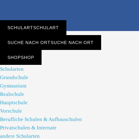
SCHULART
SCHULART
SUCHE NACH ORT
SUCHE NACH ORT
SHOP
SHOP
Schularten
Grundschule
Gymnasium
Realschule
Hauptschule
Vorschule
Berufliche Schulen & Aufbauschulen
Privatschulen & Internate
andere Schularten