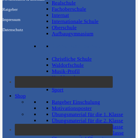
Realschule
Fachoberschule
Ratgeber
Internat
Impressum
Internationale Schule
Oberschule
Datenschutz
Aufbaugymnasium
Suche Besonderheit
Christliche Schule
Waldorfschule
Musik-Profil
Hochbegabung
Montessori-Pädagogik
Sport
Shop
Ratgeber Einschulung
Motivationsposter
Übungsmaterial für die 1. Klasse
Übungsmaterial für die 2. Klasse
Übungsmaterial für die 3. Klasse
Mathe Übungsaufgaben 4.Klasse