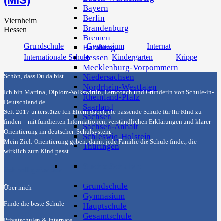
(MIS)
Bayern
Berlin
Viernheim
Brandenburg
Hessen
Bremen
Grundschule
Gymnasium
Internat
Hamburg
Internationale Schule
Kindergarten
Krippe
Hessen
Mecklenburg-Vorpommern
Niedersachsen
Schön, dass Du da bist
Nordrhein-Westfalen
Ich bin Martina, Diplom-Volkswirtin, Lerncoach und Gründerin von
Schule-in-
Rheinland-Pfalz
Deutschland.de
.
Saarland
Seit 2017 unterstütze ich Eltern dabei, die passende Schule für ihr Kind zu
Sachsen
finden – mit fundierten Informationen, verständlichen Erklärungen und klarer
Sachsen-Anhalt
Orientierung im deutschen Schulsystem.
Schleswig-Holstein
Mein Ziel: Orientierung geben, damit jede Familie die Schule findet, die
Thüringen
wirklich zum Kind passt.
Suche Schulart
Schnell gefunden
Grundschule
Über mich
Gymnasium
Finde die beste Schule
Hauptschule
Gesamtschule
Privatschulen & Internate