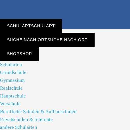
SCHULART
SCHULART
SUCHE NACH ORT
SUCHE NACH ORT
SHOP
SHOP
Schularten
Grundschule
Gymnasium
Realschule
Hauptschule
Vorschule
Berufliche Schulen & Aufbauschulen
Privatschulen & Internate
andere Schularten