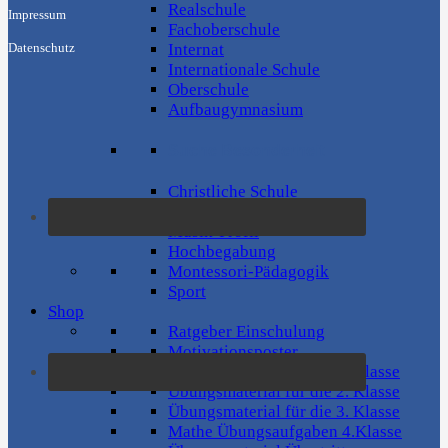
Realschule
Impressum
Fachoberschule
Internat
Datenschutz
Internationale Schule
Oberschule
Aufbaugymnasium
Suche Besonderheit
Christliche Schule
Waldorfschule
Musik-Profil
Hochbegabung
Montessori-Pädagogik
Sport
Shop
Ratgeber Einschulung
Motivationsposter
Übungsmaterial für die 1. Klasse
Übungsmaterial für die 2. Klasse
Übungsmaterial für die 3. Klasse
Mathe Übungsaufgaben 4.Klasse