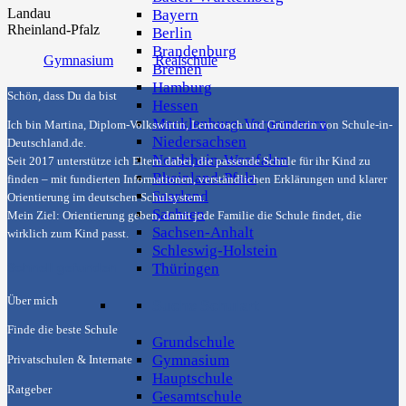
Landau
Bayern
Rheinland-Pfalz
Berlin
Brandenburg
Gymnasium
Realschule
Bremen
Hamburg
Schön, dass Du da bist
Hessen
Mecklenburg-Vorpommern
Ich bin Martina, Diplom-Volkswirtin, Lerncoach und Gründerin von
Schule-in-
Niedersachsen
Deutschland.de
.
Nordrhein-Westfalen
Seit 2017 unterstütze ich Eltern dabei, die passende Schule für ihr Kind zu
Rheinland-Pfalz
finden – mit fundierten Informationen, verständlichen Erklärungen und klarer
Saarland
Orientierung im deutschen Schulsystem.
Sachsen
Mein Ziel: Orientierung geben, damit jede Familie die Schule findet, die
Sachsen-Anhalt
wirklich zum Kind passt.
Schleswig-Holstein
Thüringen
Schnell gefunden
Über mich
Suche Schulart
Finde die beste Schule
Grundschule
Gymnasium
Privatschulen & Internate
Hauptschule
Ratgeber
Gesamtschule