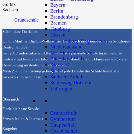
Görlitz
Bayern
Sachsen
Berlin
Brandenburg
Grundschule
Bremen
Hamburg
Schön, dass Du da bist
Hessen
Mecklenburg-Vorpommern
Ich bin Martina, Diplom-Volkswirtin, Lerncoach und Gründerin von
Schule-in-
Niedersachsen
Deutschland.de
.
Nordrhein-Westfalen
Seit 2017 unterstütze ich Eltern dabei, die passende Schule für ihr Kind zu
Rheinland-Pfalz
finden – mit fundierten Informationen, verständlichen Erklärungen und klarer
Saarland
Orientierung im deutschen Schulsystem.
Sachsen
Mein Ziel: Orientierung geben, damit jede Familie die Schule findet, die
Sachsen-Anhalt
wirklich zum Kind passt.
Schleswig-Holstein
Thüringen
Schnell gefunden
Über mich
Suche Schulart
Finde die beste Schule
Grundschule
Gymnasium
Privatschulen & Internate
Hauptschule
Ratgeber
Gesamtschule