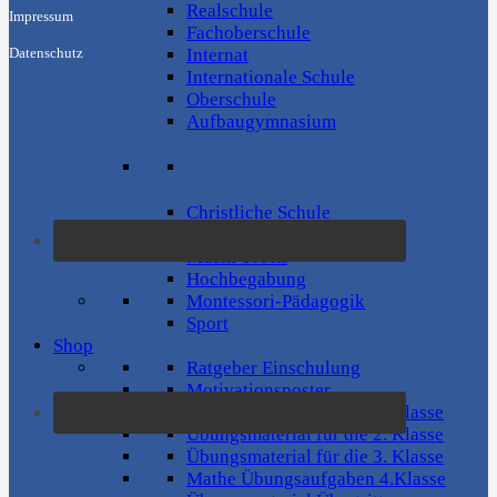
Realschule
Impressum
Fachoberschule
Internat
Datenschutz
Internationale Schule
Oberschule
Aufbaugymnasium
Suche Besonderheit
Christliche Schule
Waldorfschule
Musik-Profil
Hochbegabung
Montessori-Pädagogik
Sport
Shop
Ratgeber Einschulung
Motivationsposter
Übungsmaterial für die 1. Klasse
Übungsmaterial für die 2. Klasse
Übungsmaterial für die 3. Klasse
Mathe Übungsaufgaben 4.Klasse