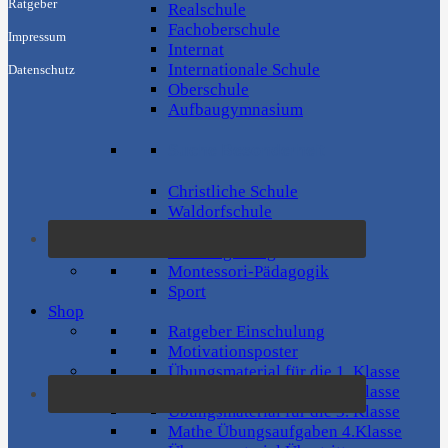
Ratgeber
Realschule
Fachoberschule
Impressum
Internat
Internationale Schule
Datenschutz
Oberschule
Aufbaugymnasium
Suche Besonderheit
Christliche Schule
Waldorfschule
Musik-Profil
Hochbegabung
Montessori-Pädagogik
Sport
Shop
Ratgeber Einschulung
Motivationsposter
Übungsmaterial für die 1. Klasse
Übungsmaterial für die 2. Klasse
Übungsmaterial für die 3. Klasse
Mathe Übungsaufgaben 4.Klasse