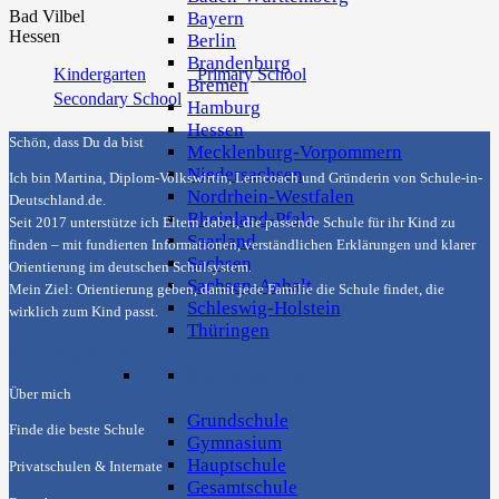
Bad Vilbel
Bayern
Hessen
Berlin
Brandenburg
Kindergarten
Primary School
Bremen
Secondary School
Hamburg
Hessen
Schön, dass Du da bist
Mecklenburg-Vorpommern
Niedersachsen
Ich bin Martina, Diplom-Volkswirtin, Lerncoach und Gründerin von
Schule-in-
Nordrhein-Westfalen
Deutschland.de
.
Rheinland-Pfalz
Seit 2017 unterstütze ich Eltern dabei, die passende Schule für ihr Kind zu
Saarland
finden – mit fundierten Informationen, verständlichen Erklärungen und klarer
Sachsen
Orientierung im deutschen Schulsystem.
Sachsen-Anhalt
Mein Ziel: Orientierung geben, damit jede Familie die Schule findet, die
Schleswig-Holstein
wirklich zum Kind passt.
Thüringen
Schnell gefunden
Suche Schulart
Über mich
Grundschule
Finde die beste Schule
Gymnasium
Hauptschule
Privatschulen & Internate
Gesamtschule