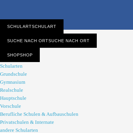
SCHULART
SCHULART
SUCHE NACH ORT
SUCHE NACH ORT
SHOP
SHOP
Schularten
Grundschule
Gymnasium
Realschule
Hauptschule
Vorschule
Berufliche Schulen & Aufbauschulen
Privatschulen & Internate
andere Schularten