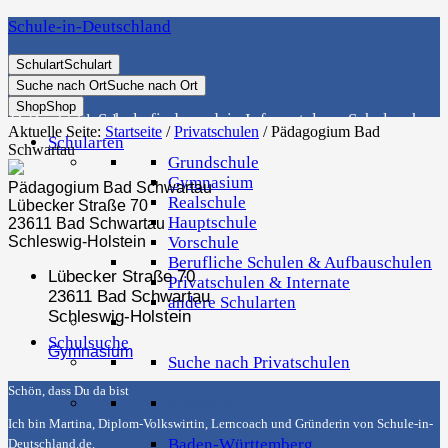
Schule-in-Deutschland
Schulart
Schulart
Suche nach Ort
Suche nach Ort
Shop
Shop
Die richtige Schule finden - dein Infoportal zur Schulsuche in Deutschland
Aktuelle Seite:
Startseite
/
Privatschulen
/
Pädagogium Bad
Schularten
Schwartau
Grundschule
Gymnasium
Pädagogium Bad Schwartau
Realschule
Lübecker Straße 70
Hauptschule
23611 Bad Schwartau
Schleswig-Holstein
Vorschule
Berufliche Schulen & Aufbauschulen
Lübecker Straße 70
Privatschulen & Internate
23611 Bad Schwartau
andere Schularten
Schleswig-Holstein
Schulsuche
Gymnasium
Suche nach Privatschulen
Schön, dass Du da bist
Suche Ort
Ich bin Martina, Diplom-Volkswirtin, Lerncoach und Gründerin von
Schule-in-
Baden-Württemberg
Deutschland.de
.