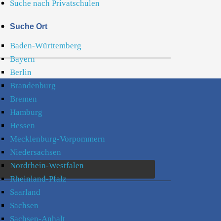
Suche nach Privatschulen
Suche Ort
Baden-Württemberg
Bayern
Berlin
Brandenburg
Bremen
Hamburg
Hessen
Mecklenburg-Vorpommern
Niedersachsen
Nordrhein-Westfalen
Rheinland-Pfalz
Saarland
Sachsen
Sachsen-Anhalt