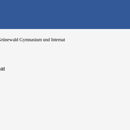
e finden - dein Infoportal zur Schuls
Grünewald Gymnasium und Internat
at