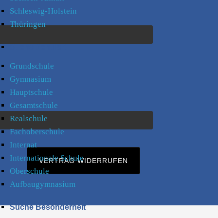
Schleswig-Holstein
Thüringen
Suche Schulart
Grundschule
Gymnasium
Hauptschule
Gesamtschule
Realschule
Fachoberschule
Internat
Internationale Schule
VERTRAG WIDERRUFEN
Oberschule
Aufbaugymnasium
Suche Besonderheit