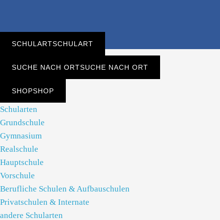
SCHULART
SCHULART
SUCHE NACH ORT
SUCHE NACH ORT
SHOP
SHOP
Schularten
Grundschule
Gymnasium
Realschule
Hauptschule
Vorschule
Berufliche Schulen & Aufbauschulen
Privatschulen & Internate
andere Schularten