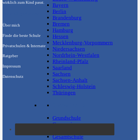
wirklich zum Kind passt.
Bayern
Berlin
Schnell gefunden
Brandenburg
Bremen
Über mich
Hamburg
Hessen
Finde die beste Schule
Mecklenburg-Vorpommern
Privatschulen & Internate
Niedersachsen
Nordrhein-Westfalen
Ratgeber
Rheinland-Pfalz
Impressum
Saarland
Sachsen
Datenschutz
Sachsen-Anhalt
Schleswig-Holstein
Thüringen
Suche Schulart
Grundschule
Gymnasium
Hauptschule
Gesamtschule