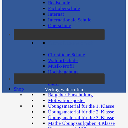
Realschule
Fachoberschule
Internat
Internationale Schule
Oberschule
Aufbaugymnasium
Suche Besonderheit
Christliche Schule
Waldorfschule
Musik-Profil
Hochbegabung
Montessori-Pädagogik
Sport
Shop
Vertrag widerrufen
Ratgeber Einschulung
Motivationsposter
Übungsmaterial für die 1. Klasse
Übungsmaterial für die 2. Klasse
Übungsmaterial für die 3. Klasse
Mathe Übungsaufgaben 4.Klasse