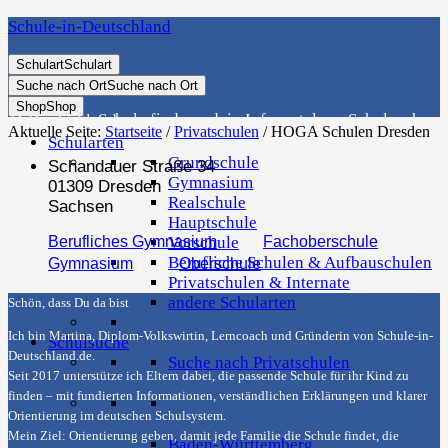
Schule-in-Deutschland
Schulart
Schulart
Suche nach Ort
Suche nach Ort
Shop
Shop
Die richtige Schule finden - dein Infoportal zur Schulsuche in Deutschland
Aktuelle Seite:
Startseite
/
Privatschulen
/
HOGA Schulen Dresden
Schularten
Grundschule
Schandauer Straße 34
Gymnasium
01309 Dresden
Realschule
Sachsen
Hauptschule
Berufliches Gymnasium
Vorschule
Fachoberschule
Berufliche Schulen & Aufbauschulen
Gymnasium
Oberschule
Privatschulen & Internate
andere Schularten
Schön, dass Du da bist
Ich bin Martina, Diplom-Volkswirtin, Lerncoach und Gründerin von
Schule-in-
Schulsuche
Deutschland.de
.
Suche nach Privatschulen
Seit 2017 unterstütze ich Eltern dabei, die passende Schule für ihr Kind zu
finden – mit fundierten Informationen, verständlichen Erklärungen und klarer
Suche Ort
Orientierung im deutschen Schulsystem.
Mein Ziel: Orientierung geben, damit jede Familie die Schule findet, die
Baden-Württemberg