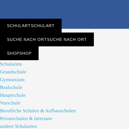
SCHULART
SCHULART
SUCHE NACH ORT
SUCHE NACH ORT
SHOP
SHOP
Schularten
Grundschule
Gymnasium
Realschule
Hauptschule
Vorschule
Berufliche Schulen & Aufbauschulen
Privatschulen & Internate
andere Schularten