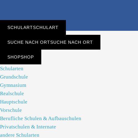
SCHULART
SCHULART
SUCHE NACH ORT
SUCHE NACH ORT
SHOP
SHOP
Schularten
Grundschule
Gymnasium
Realschule
Hauptschule
Vorschule
Berufliche Schulen & Aufbauschulen
Privatschulen & Internate
andere Schularten