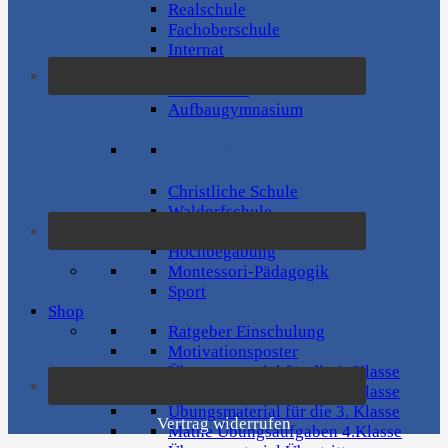
Realschule
Fachoberschule
Internat
Internationale Schule
Oberschule
Aufbaugymnasium
Suche Besonderheit
Christliche Schule
Waldorfschule
Musik-Profil
Hochbegabung
Montessori-Pädagogik
Sport
Shop
Ratgeber Einschulung
Motivationsposter
Übungsmaterial für die 1. Klasse
Übungsmaterial für die 2. Klasse
Übungsmaterial für die 3. Klasse
Vertrag widerrufen
Mathe Übungsaufgaben 4.Klasse