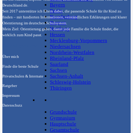
Bayern
Deutschland.de
.
Berlin
Seit 2017 unterstütze ich Eltern dabei, die passende Schule für ihr Kind zu
Brandenburg
finden – mit fundierten Informationen, verständlichen Erklärungen und klarer
Bremen
Orientierung im deutschen Schulsystem.
Hamburg
Mein Ziel: Orientierung geben, damit jede Familie die Schule findet, die
Hessen
wirklich zum Kind passt.
Mecklenburg-Vorpommern
Schnell gefunden
Niedersachsen
Nordrhein-Westfalen
Über mich
Rheinland-Pfalz
Saarland
Finde die beste Schule
Sachsen
Sachsen-Anhalt
Privatschulen & Internate
Schleswig-Holstein
Ratgeber
Thüringen
Impressum
Suche Schulart
Datenschutz
Grundschule
Gymnasium
Hauptschule
Gesamtschule