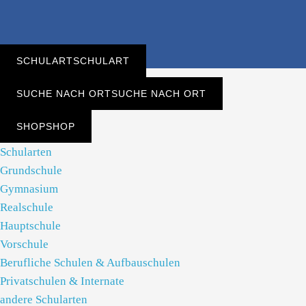
SCHULART
SCHULART
SUCHE NACH ORT
SUCHE NACH ORT
SHOP
SHOP
Schularten
Grundschule
Gymnasium
Realschule
Hauptschule
Vorschule
Berufliche Schulen & Aufbauschulen
Privatschulen & Internate
andere Schularten