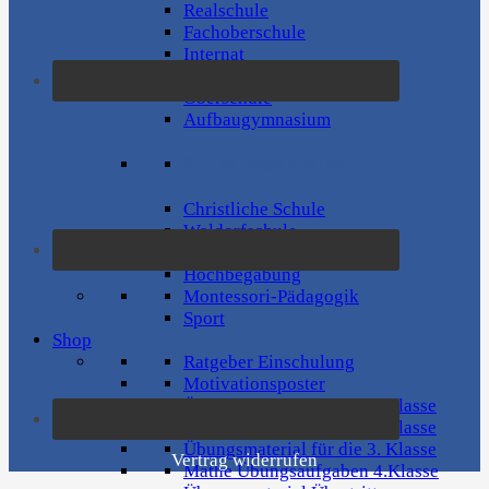
Realschule
Fachoberschule
Internat
Internationale Schule
Oberschule
Aufbaugymnasium
Suche Besonderheit
Christliche Schule
Waldorfschule
Musik-Profil
Hochbegabung
Montessori-Pädagogik
Sport
Shop
Ratgeber Einschulung
Motivationsposter
Übungsmaterial für die 1. Klasse
Übungsmaterial für die 2. Klasse
Übungsmaterial für die 3. Klasse
Vertrag widerrufen
Mathe Übungsaufgaben 4.Klasse