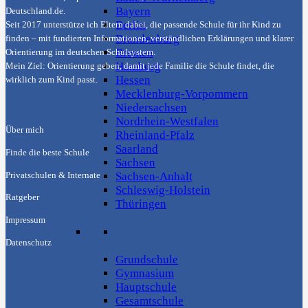
Bayern
Deutschland.de
.
Berlin
Seit 2017 unterstütze ich Eltern dabei, die passende Schule für ihr Kind zu
Brandenburg
finden – mit fundierten Informationen, verständlichen Erklärungen und klarer
Bremen
Orientierung im deutschen Schulsystem.
Hamburg
Mein Ziel: Orientierung geben, damit jede Familie die Schule findet, die
Hessen
wirklich zum Kind passt.
Mecklenburg-Vorpommern
Schnell gefunden
Niedersachsen
Nordrhein-Westfalen
Über mich
Rheinland-Pfalz
Saarland
Finde die beste Schule
Sachsen
Sachsen-Anhalt
Privatschulen & Internate
Schleswig-Holstein
Ratgeber
Thüringen
Impressum
Suche Schulart
Datenschutz
Grundschule
Gymnasium
Hauptschule
Gesamtschule