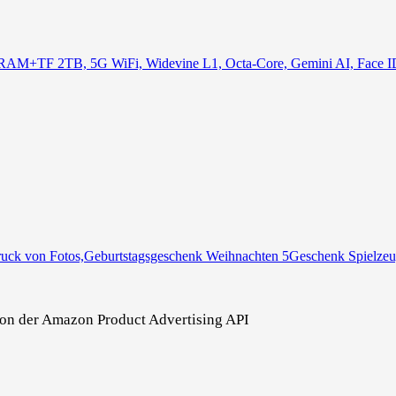
RAM+TF 2TB, 5G WiFi, Widevine L1, Octa-Core, Gemini AI, Face ID,
ruck von Fotos,Geburtstagsgeschenk Weihnachten 5Geschenk Spielzeug 
r von der Amazon Product Advertising API