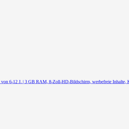
 von 6-12 J. | 3 GB RAM, 8-Zoll-HD-Bildschirm, werbefreie Inhalte, 