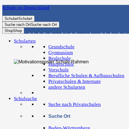
Schule-in-Deutschland
Schulart
Schulart
Suche nach Ort
Suche nach Ort
Shop
Shop
Die richtige Schule finden - dein Infoportal zur Schulsuche i
Schularten
Grundschule
Gymnasium
Realschule
Hauptschule
Vorschule
Berufliche Schulen & Aufbauschulen
Privatschulen & Internate
andere Schularten
Schulsuche
Suche nach Privatschulen
Suche Ort
Baden-Württemberg