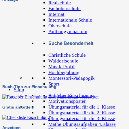
Realschule
Fachoberschule
Internat
Internationale Schule
Oberschule
Aufbaugymnasium
Suche Besonderheit
Christliche Schule
Waldorfschule
Musik-Profil
Hochbegabung
Montessori-Pädagogik
Sport
Buch-Tipp zur Einschulung
Shop
Ratgeber Einschulung
Motivationsposter
Übungsmaterial für die 1. Klasse
Gratis anfordern
Übungsmaterial für die 2. Klasse
Übungsmaterial für die 3. Klasse
Mathe Übungsaufgaben 4.Klasse
Anzeigen