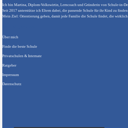
Ich bin Martina, Diplom-Volkswirtin, Lerncoach und Gründerin von
Schule-in-De
Seit 2017 unterstütze ich Eltern dabei, die passende Schule für ihr Kind zu find
Mein Ziel: Orientierung geben, damit jede Familie die Schule findet, die wirklic
Schnell gefunden
Über mich
Finde die beste Schule
Privatschulen & Internate
Ratgeber
Impressum
Datenschutz