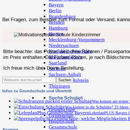
Bayern
Berlin
Brandenburg
Bei Fragen, zum Beispiel zum Format oder Versand, kanns
Bremen
Hamburg
Hessen
Mecklenburg-Vorpommern
Niedersachsen
Nordrhein-Westfalen
Bitte beachte: das Poster wird ohne Rahmen / Passepartout
Rheinland-Pfalz
im Preis enthalten. Die Farben können, je nach Bildschirmd
Saarland
Ich freue mich über Deine Bestellung.
Sachsen
Sachsen-Anhalt
Schleswig-Holstein
Thüringen
Infos zu Grundschule und Übertritt
Suche Schulart
Was kommt am ersten S
Was kommt in die Schultüte? 25 Ideen 
Grundschule
LehrplanPLUS Bayern Gr
Gymnasium
Hauptschule
Gesamtschule
Anzeige